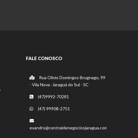
FALE CONOSCO
Rua Olívio Domingos Brugnago, 99
- Vila Nova -Jaraguá do Sul - SC
o
(47)9992-70281
(47) 99908-2751
evandro@centraldenegociosjaragua.com.br